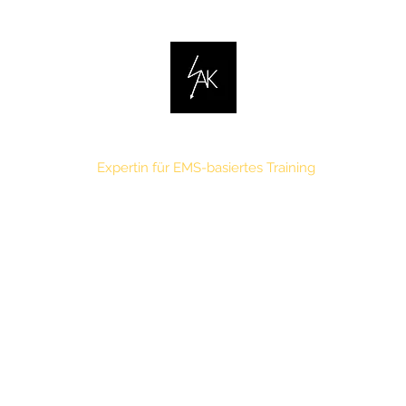
Ariella Kemna
Expertin für EMS-basiertes Training
rt
MPT 1
MPT 2
EMS & Beyond
Symbiont Schulung
Kont