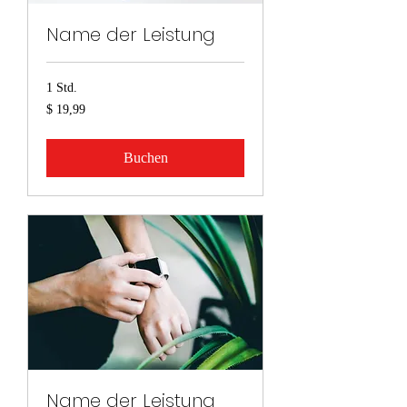
Name der Leistung
1 Std.
19,99
$ 19,99
US-
Dollar
Buchen
Name der Leistung