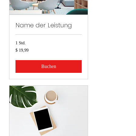
Name der Leistung
1 Std.
19,99
$ 19,99
US-
Dollar
Buchen