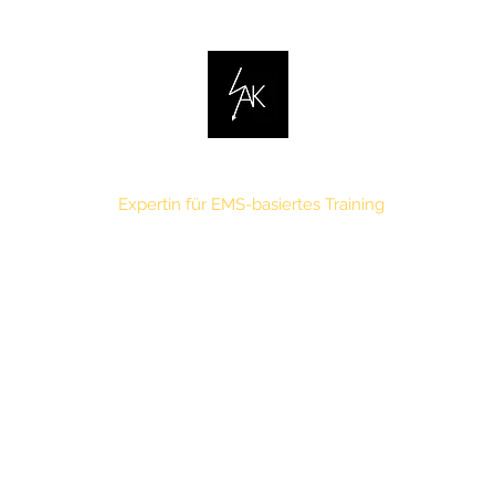
Ariella Kemna
Expertin für EMS-basiertes Training
rt
MPT 1
MPT 2
EMS & Beyond
Symbiont Schulung
Kont